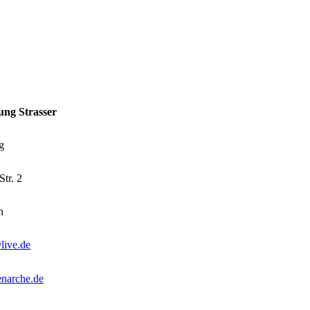
m-Sammlung Strasser
ng
tr. 2
n
live.de
enarche.de