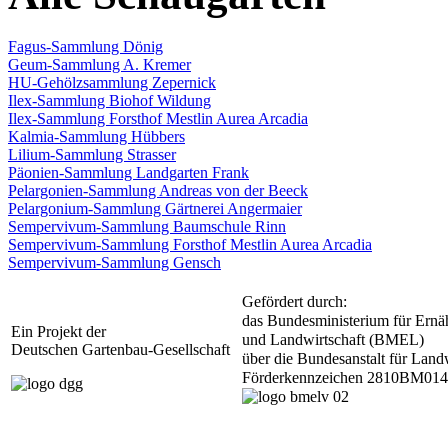
Fagus-Sammlung Dönig
Geum-Sammlung A. Kremer
HU-Gehölzsammlung Zepernick
Ilex-Sammlung Biohof Wildung
Ilex-Sammlung Forsthof Mestlin Aurea Arcadia
Kalmia-Sammlung Hübbers
Lilium-Sammlung Strasser
Päonien-Sammlung Landgarten Frank
Pelargonien-Sammlung Andreas von der Beeck
Pelargonium-Sammlung Gärtnerei Angermaier
Sempervivum-Sammlung Baumschule Rinn
Sempervivum-Sammlung Forsthof Mestlin Aurea Arcadia
Sempervivum-Sammlung Gensch
Gefördert durch:
das Bundesministerium für Ernä
Ein Projekt der
und Landwirtschaft (BMEL)
Deutschen Gartenbau-Gesellschaft
über die Bundesanstalt für Lan
Förderkennzeichen 2810BM014