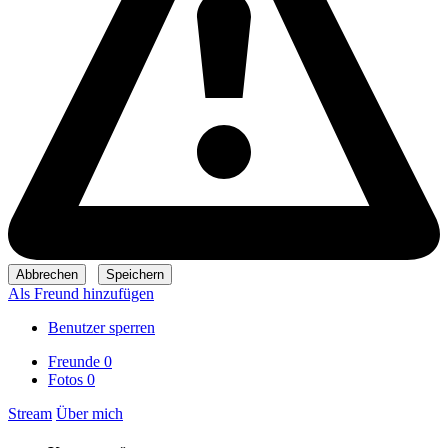
Als Freund hinzufügen
Benutzer sperren
Freunde
0
Fotos
0
Stream
Über mich