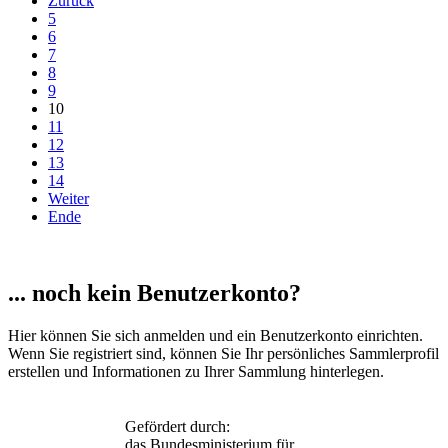
Zurück
5
6
7
8
9
10
11
12
13
14
Weiter
Ende
... noch kein Benutzerkonto?
Hier können Sie sich anmelden und ein Benutzerkonto einrichten.
Wenn Sie registriert sind, können Sie Ihr persönliches Sammlerprofil
erstellen und Informationen zu Ihrer Sammlung hinterlegen.
Gefördert durch:
das Bundesministerium für