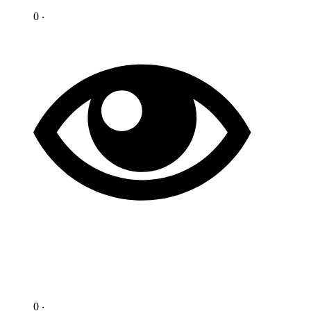
0 ‧
0 ‧