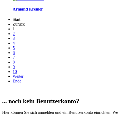
Armand Kremer
Start
Zurück
1
2
3
4
5
6
7
8
9
10
Weiter
Ende
... noch kein Benutzerkonto?
Hier können Sie sich anmelden und ein Benutzerkonto einrichten. Wenn