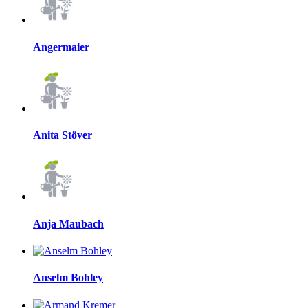
Angermaier
Anita Stöver
Anja Maubach
Anselm Bohley