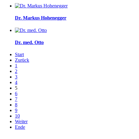
Dr. Markus Hohenegger
Dr. med. Otto
Start
Zurück
1
2
3
4
5
6
7
8
9
10
Weiter
Ende